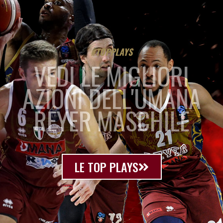
#TOPPLAYS
VEDI LE MIGLIORI
AZIONI DELL'UMANA
REYER MASCHILE
LE TOP PLAYS