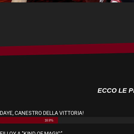
ECCO LE PR
DAYE, CANESTRO DELLA VITTORIA!
16.9%
FILLOY A "KIND OF MAGIC"