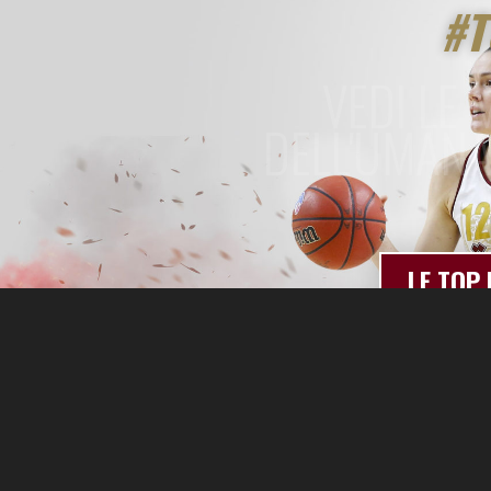
#T
VEDI LE 
DELL'UMANA
LE TOP 