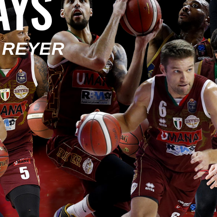
AYS
 REYER